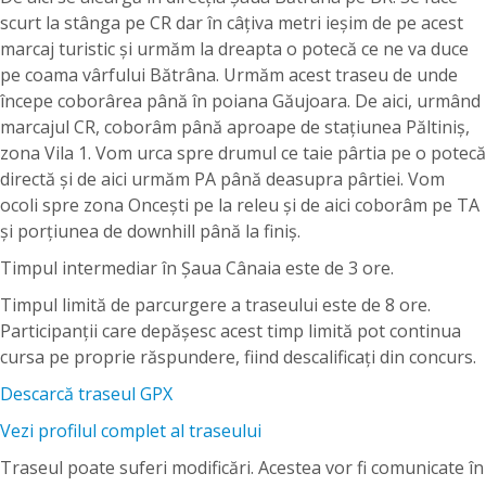
scurt la stânga pe CR dar în câțiva metri ieșim de pe acest
marcaj turistic și urmăm la dreapta o potecă ce ne va duce
pe coama vârfului Bătrâna. Urmăm acest traseu de unde
începe coborârea până în poiana Găujoara. De aici, urmând
marcajul CR, coborâm până aproape de stațiunea Păltiniș,
zona Vila 1. Vom urca spre drumul ce taie pârtia pe o potecă
directă și de aici urmăm PA până deasupra pârtiei. Vom
ocoli spre zona Oncești pe la releu și de aici coborâm pe TA
și porțiunea de downhill până la finiș.
Timpul intermediar în Șaua Cânaia este de 3 ore.
Timpul limită de parcurgere a traseului este de 8 ore.
Participanţii care depăşesc acest timp limită pot continua
cursa pe proprie răspundere, fiind descalificaţi din concurs.
Descarcă traseul GPX
Vezi profilul complet al traseului
Traseul poate suferi modificări. Acestea vor fi comunicate în