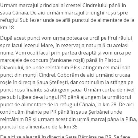
Urmăm marcajul principal al crestei Cindrelului până în
șaua Cânaia. De aici urmăm marcajul triunghi roșu spre
refugiul Sub Iezer unde se află punctul de alimentare de la
km 18.
După acest punct vom urma poteca ce urcă pe firul râului
spre lacul Iezerul Mare, în rezervația naturală cu același
nume. Vom ocoli lacul prin partea dreaptă și vom urca pe
marcajele de concurs (fanioane roșii) până în Platoul
Diavolului, de unde reîntâlnim BR și atingem cel mai înalt
punct din munții Cindrel. Coborâm de aici urmând crucea
roșie în direcția Șaua Șteflești, dar continuăm la stânga pe
punct roșu înainte să atingem șaua. Urmăm curba de nivel
pe sub Iujbea de-a lungul PR până ajungem la următorul
punct de alimentare de la refugiul Cânaia, la km 28. De aici
continuăm înainte pe PR până în șaua Șerbănei unde
reîntâlnim BR și urmăm acest din urmă marcaj până la PiBa,
punctul de alimentare de la km 35.
De aici se aleargă în direcția Șaua Bătrâna pe BR. Se face