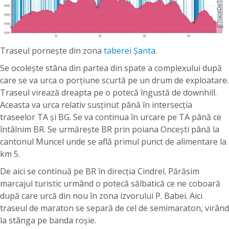
Traseul pornește din zona
taberei Șanta
.
Se ocolește stâna din partea din spate a complexului după
care se va urca o porțiune scurtă pe un drum de exploatare.
Traseul virează dreapta pe o potecă îngustă de downhill.
Aceasta va urca relativ susținut până în intersecția
traseelor TA și BG. Se va continua în urcare pe TA până ce
întâlnim BR. Se urmărește BR prin poiana Oncești până la
cantonul Muncel unde se află primul punct de alimentare la
km 5.
De aici se continuă pe BR în direcția Cindrel. Părăsim
marcajul turistic urmând o potecă sălbatică ce ne coboară
după care urcă din nou în zona izvorului P. Babei. Aici
traseul de maraton se separă de cel de semimaraton, virând
la stânga pe banda roșie.